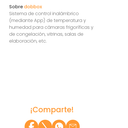
Sobre
dobbox
Sistema de control inalámbrico
(mediante App) de temperatura y
humedad para cámaras frigoríficas y
de congelación, vitrinas, salas de
elaboración, etc.
¡Comparte!
¡Com
¡Com
¡Com
¡Com
mail