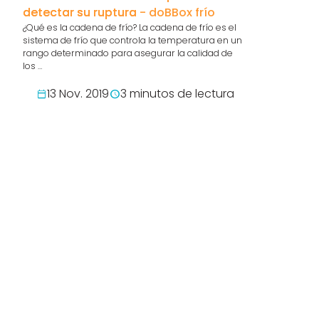
detectar su ruptura - doBBox frío
Inspecci
¿Qué es la cadena de frío? La cadena de frío es el
revisa? 
sistema de frío que controla la temperatura en un
rango determinado para asegurar la calidad de
¿Cuál es el
los …
sanitarias?
claros obje
13 Nov. 2019
3 minutos de lectura
25 O
calendar_today
schedule
calendar_today