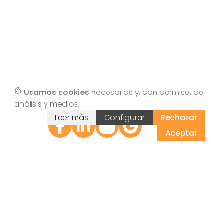
cookie
Usamos cookies
necesarias y, con permiso, de
análisis y medios.
Leer más
Configurar
Rechazar
Sígue
Sígue
Sígue
Sígue
nos
nos
nos
nos
Aceptar
en
en
en
en G
Face
Linke
Insta
book
din
gram
Data Of Business BOX S.L.
phone
968 472 663